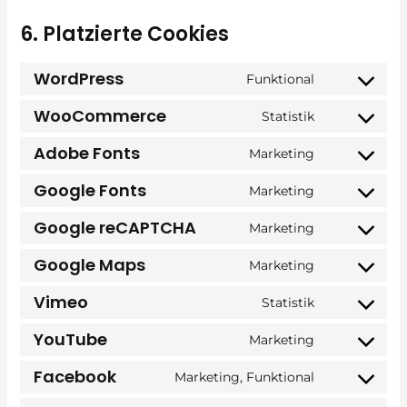
6. Platzierte Cookies
WordPress
Funktional
Consent
WooCommerce
to
Statistik
Consent
service
Adobe Fonts
to
Marketing
wordpress
Consent
service
Google Fonts
to
Marketing
woocommer
Consent
service
Google reCAPTCHA
to
Marketing
adobe-
Consent
service
fonts
Google Maps
to
Marketing
google-
Consent
service
fonts
Vimeo
to
Statistik
google-
Consent
service
recaptcha
YouTube
to
Marketing
google-
Consent
service
maps
Facebook
to
Marketing, Funktional
vimeo
Consent
service