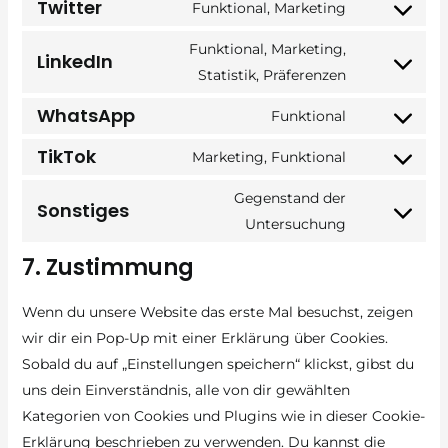
Twitter
to
Funktional, Marketing
youtube
Consent
service
to
Funktional, Marketing,
facebook
LinkedIn
service
Consent
Statistik, Präferenzen
twitter
to
WhatsApp
Funktional
service
Consent
linkedin
TikTok
to
Marketing, Funktional
Consent
service
to
Gegenstand der
whatsapp
Sonstiges
service
Consent
Untersuchung
tiktok
to
7. Zustimmung
service
sonstiges
Wenn du unsere Website das erste Mal besuchst, zeigen
wir dir ein Pop-Up mit einer Erklärung über Cookies.
Sobald du auf „Einstellungen speichern“ klickst, gibst du
uns dein Einverständnis, alle von dir gewählten
Kategorien von Cookies und Plugins wie in dieser Cookie-
Erklärung beschrieben zu verwenden. Du kannst die