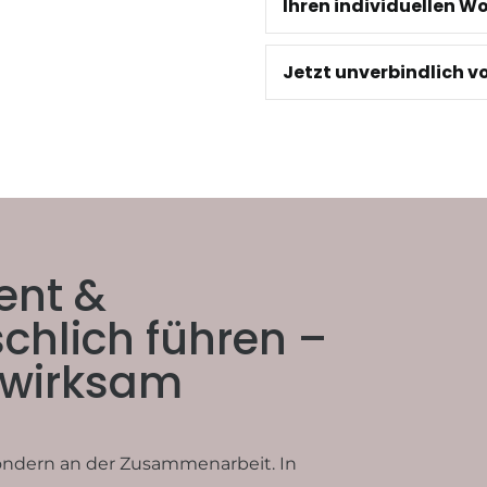
Ihren individuellen W
Jetzt unverbindlich 
ent &
chlich führen –
, wirksam
sondern an der Zusammenarbeit. In