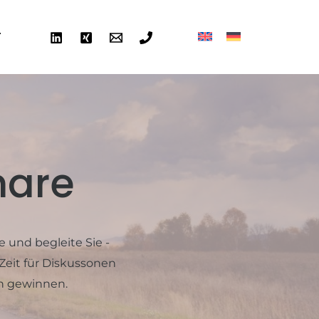
T
nare
 und begleite Sie -
Zeit für Diskussonen
en gewinnen.