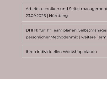
Arbeitstechniken und Selbstmanagement in
23.09.2026 | Nürnberg
DHIT® für Ihr Team planen: Selbstmanage
persönlicher Methodenmix | weitere Termin
Ihren individuellen Workshop planen