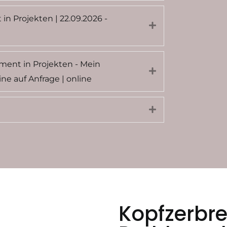
 Projekten | 22.09.2026 -
Expand
ment in Projekten - Mein
Expand
e auf Anfrage | online
Expand
Kopfzerbre