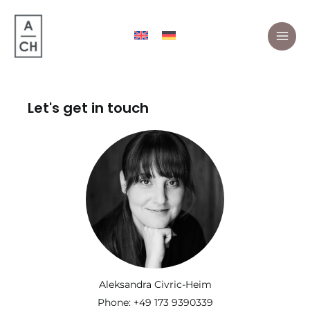
Skip
to
content
MAI
ME
Let's get in touch
Aleksandra Civric-Heim
Phone:
+49 173 9390339