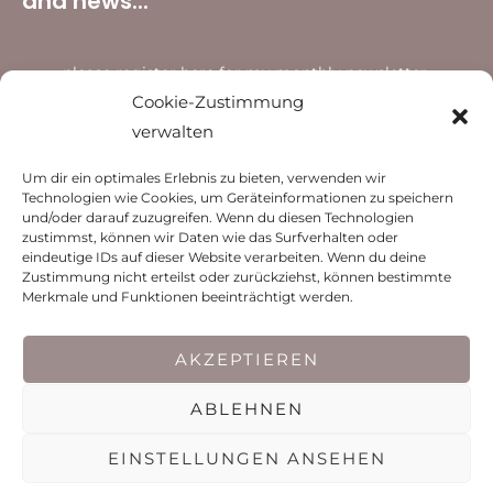
and news...
... please register here for my monthly newsletter.
Cookie-Zustimmung
verwalten
Um dir ein optimales Erlebnis zu bieten, verwenden wir
Subscribe to the
Technologien wie Cookies, um Geräteinformationen zu speichern
newsletter
und/oder darauf zuzugreifen. Wenn du diesen Technologien
zustimmst, können wir Daten wie das Surfverhalten oder
eindeutige IDs auf dieser Website verarbeiten. Wenn du deine
Zustimmung nicht erteilst oder zurückziehst, können bestimmte
Merkmale und Funktionen beeinträchtigt werden.
© 2026 Aleksandra Civric-Heim
AKZEPTIEREN
Legal notice
Data protection policy
Cookie policy (EU)
ABLEHNEN
General T&Cs
EINSTELLUNGEN ANSEHEN