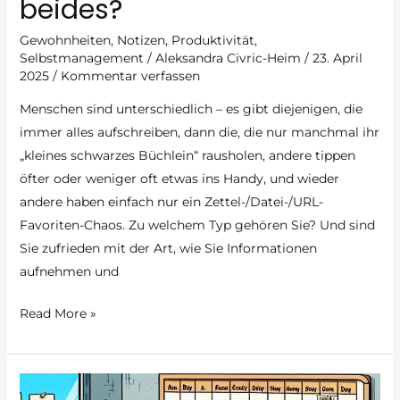
beides?
Gewohnheiten
,
Notizen
,
Produktivität
,
Selbstmanagement
/
Aleksandra Civric-Heim
/
23. April
2025
/
Kommentar verfassen
Menschen sind unterschiedlich – es gibt diejenigen, die
immer alles aufschreiben, dann die, die nur manchmal ihr
„kleines schwarzes Büchlein“ rausholen, andere tippen
öfter oder weniger oft etwas ins Handy, und wieder
andere haben einfach nur ein Zettel-/Datei-/URL-
Favoriten-Chaos. Zu welchem Typ gehören Sie? Und sind
Sie zufrieden mit der Art, wie Sie Informationen
aufnehmen und
Effektive
Read More »
Notizgewohnheiten:
Analog,
digital