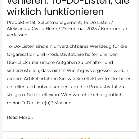
verlieren: To-Do-Listen, die
wirklich funktionieren
Produktivität
,
Selbstmanagement
,
To Do Listen
/
Aleksandra Civric-Heim
/
27. Februar 2025
/
Kommentar
verfassen
To-Do-Listen sind ein unverzichtbares Werkzeug für die
Organisation und Produktivität. Sie helfen uns, den
Überblick über unsere Aufgaben zu behalten und
sicherzustellen, dass nichts Wichtiges vergessen wird. In
diesem Artikel erfahren Sie, wie Sie effektive To-Do-Listen
erstellen und nutzen können, um Ihre Produktivität zu
steigern. Selbstreflexion: Wie/ wo führe ich eigentlich
meine ToDo Liste(n)? Machen
Nie
Read More »
wieder
den