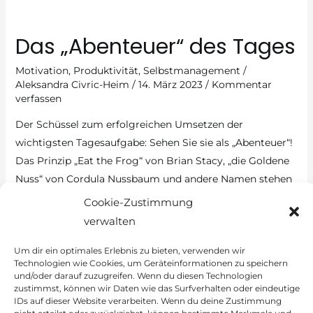
dringlich?
Das „Abenteuer“ des Tages
Motivation
,
Produktivität
,
Selbstmanagement
/
Aleksandra Civric-Heim
/
14. März 2023
/
Kommentar
verfassen
Der Schüssel zum erfolgreichen Umsetzen der
wichtigsten Tagesaufgabe: Sehen Sie sie als „Abenteuer“!
Das Prinzip „Eat the Frog“ von Brian Stacy, „die Goldene
Nuss“ von Cordula Nussbaum und andere Namen stehen
für ein Prinzip, das auf der Kombination aus „das
Cookie-Zustimmung
Wichtigste zuerst“ und „eine wichtige Aufgabe pro Tag
verwalten
erledigen“ beruht. Das Problem Ich beherzige dieses
Um dir ein optimales Erlebnis zu bieten, verwenden wir
Technologien wie Cookies, um Geräteinformationen zu speichern
Das
Read More »
und/oder darauf zuzugreifen. Wenn du diesen Technologien
„Abenteuer“
zustimmst, können wir Daten wie das Surfverhalten oder eindeutige
IDs auf dieser Website verarbeiten. Wenn du deine Zustimmung
des