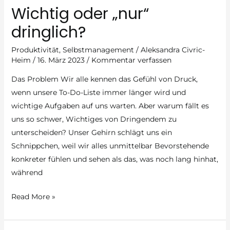
Wichtig oder „nur“
mehr
Produktivität
dringlich?
und
Produktivität
,
Selbstmanagement
/
Aleksandra Civric-
ein
Heim
/
16. März 2023
/
Kommentar verfassen
besseres
Selbstmanagement
Das Problem Wir alle kennen das Gefühl von Druck,
wenn unsere To-Do-Liste immer länger wird und
wichtige Aufgaben auf uns warten. Aber warum fällt es
uns so schwer, Wichtiges von Dringendem zu
unterscheiden? Unser Gehirn schlägt uns ein
Schnippchen, weil wir alles unmittelbar Bevorstehende
konkreter fühlen und sehen als das, was noch lang hinhat,
während
Wichtig
Read More »
oder
„nur“