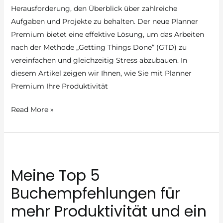
Herausforderung, den Überblick über zahlreiche
Boxing
Aufgaben und Projekte zu behalten. Der neue Planner
Struktur
Premium bietet eine effektive Lösung, um das Arbeiten
in
nach der Methode „Getting Things Done“ (GTD) zu
Ihren
vereinfachen und gleichzeitig Stress abzubauen. In
Tag!
diesem Artikel zeigen wir Ihnen, wie Sie mit Planner
Premium Ihre Produktivität
Stressfrei
Read More »
Arbeiten
mit
dem
neuen
Meine Top 5
Planner
Premium:
Buchempfehlungen für
Ein
mehr Produktivität und ein
Wegweiser