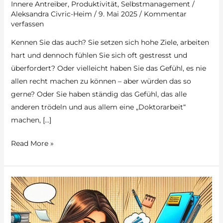
Innere Antreiber
,
Produktivität
,
Selbstmanagement
/
Aleksandra Civric-Heim
/
9. Mai 2025
/
Kommentar
verfassen
Kennen Sie das auch? Sie setzen sich hohe Ziele, arbeiten
hart und dennoch fühlen Sie sich oft gestresst und
überfordert? Oder vielleicht haben Sie das Gefühl, es nie
allen recht machen zu können – aber würden das so
gerne? Oder Sie haben ständig das Gefühl, das alle
anderen trödeln und aus allem eine „Doktorarbeit“
machen, […]
Sogenannte
Read More »
„Innere
Antreiber“:
Die
unsichtbaren
Hindernisse
(oder