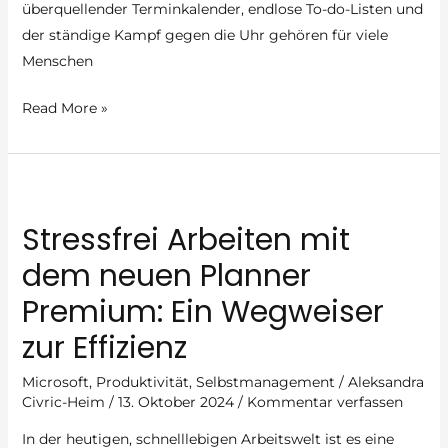
überquellender Terminkalender, endlose To-do-Listen und
der ständige Kampf gegen die Uhr gehören für viele
Menschen
Warum
Read More »
Ihre
Zeitmanagementstrategie
nicht
funktioniert
Stressfrei Arbeiten mit
–
So
dem neuen Planner
bringen
Premium: Ein Wegweiser
Sie
zur Effizienz
mit
Time
Microsoft
,
Produktivität
,
Selbstmanagement
/
Aleksandra
Blocking
Civric-Heim
/
13. Oktober 2024
/
Kommentar verfassen
und
In der heutigen, schnelllebigen Arbeitswelt ist es eine
Time