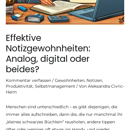
Effektive
Notizgewohnheiten:
Analog, digital oder
beides?
Kommentar verfassen
/
Gewohnheiten
,
Notizen
,
Produktivität
,
Selbstmanagement
/ Von
Aleksandra Civric-
Heim
Menschen sind unterschiedlich – es gibt diejenigen, die
immer alles aufschreiben, dann die, die nur manchmal ihr
„kleines schwarzes Büchlein“ rausholen, andere tippen
öfter oder weniger oft etwas ins Handy, und wieder