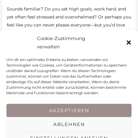
Sounds familiar? Do you set high goals, work hard, and
yet often feel stressed and overwhelmed? Or perhaps you
feel like you can never please everyone—but you’d love
to? Or do you constantly feel like everyone else is
Cookie-Zustimmung
dawdling and turning everything into a “master thesis”
verwalten
when you could have finished long ago? These feelings
[…]
Um dir ein optimales Erlebnis zu bieten, verwenden wir
Technologien wie Cookies, um Geräteinformationen zu speichern
So-
und/oder darauf zuzugreifen. Wenn du diesen Technologien
Read More »
zustimmst, können wir Daten wie das Surfverhalten oder
called
eindeutige IDs auf dieser Website verarbeiten. Wenn du deine
“inner
Zustimmung nicht erteilst oder zurückziehst, können bestimmte
Merkmale und Funktionen beeinträchtigt werden.
drivers”:
© 2026 Aleksandra Civric-Heim
The
AKZEPTIEREN
invisible
Legal notice
Data protection policy
Cookie policy (EU)
obstacles
ABLEHNEN
(or
General T&Cs
boosters)